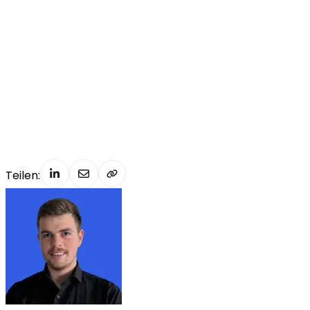
:
getMessage).
collect
(
Collectors
.
toList
()),
                Matchers
.
containsInAnyOrder
(
"must not 
be blank"
, 
"must not be null"
)
        );
    }
}
Teilen: