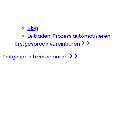
Blog
Leitfaden: Prozess automatisieren
Erstgespräch vereinbaren
Erstgespräch vereinbaren
Miragon GmbH
Böheimstr. 8
86153 Augsburg
Geschäftsführung
Alexander Praschek