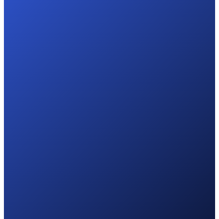
Adresse
Böheimstraße 8, 86153 Augsburg
E-Mail
E-Mail anzeigen
Keine Lust auf Formulare?
Direkt Termin vereinbaren
Vorname
Nachname
E-Mail
*
Firma
Betreff
*