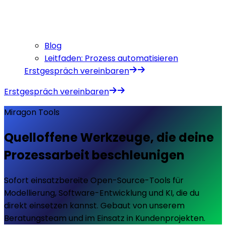
Blog
Leitfaden: Prozess automatisieren
Erstgespräch vereinbaren
Erstgespräch vereinbaren
Miragon Tools
Quelloffene Werkzeuge, die deine
Prozessarbeit beschleunigen
Sofort einsatzbereite Open-Source-Tools für
Modellierung, Software-Entwicklung und KI, die du
direkt einsetzen kannst. Gebaut von unserem
Beratungsteam und im Einsatz in Kundenprojekten.