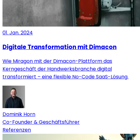
01. Jan. 2024
Digitale Transformation mit Dimacon
Wie Miragon mit der Dimacon-Plattform das
Kerngeschäft der Handwerksbranche digital
transformiert – eine flexible No-Code SaaS-Lösung.
Dominik Horn
Co-Founder & Geschäftsführer
Referenzen