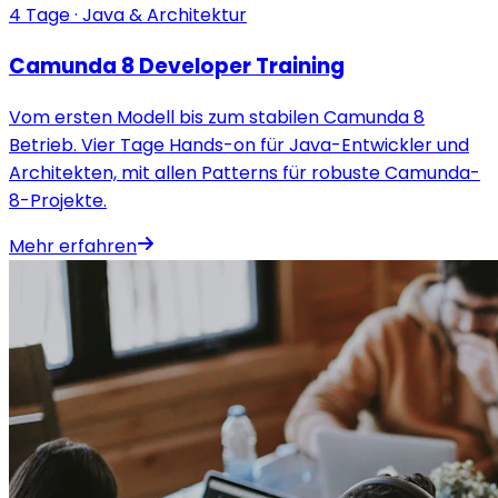
4 Tage · Java & Architektur
Camunda 8 Developer Training
Vom ersten Modell bis zum stabilen Camunda 8
Betrieb. Vier Tage Hands-on für Java-Entwickler und
Architekten, mit allen Patterns für robuste Camunda-
8-Projekte.
Mehr erfahren